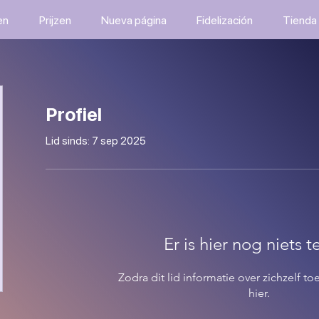
en
Prijzen
Nueva página
Fidelización
Tienda
Profiel
Lid sinds: 7 sep 2025
Er is hier nog niets t
Zodra dit lid informatie over zichzelf to
hier.