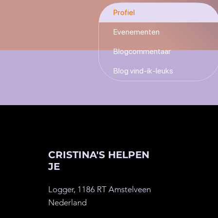
Profiel
Evenementen
Blogcommentaar
Blog vind-ik-leuks
CRISTINA'S HELPEN
JE
Logger, 1186 RT Amstelveen
Nederland