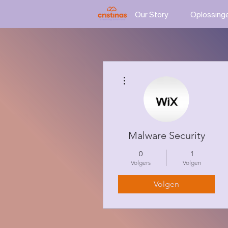
Our Story
Oplossing
Meer acties
Malware Security
0
1
Volgers
Volgen
Volgen