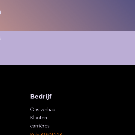
Bedrijf
Ons verhaal
Klanten
carrières
Kvk: 81906218